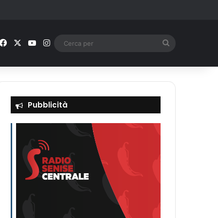
Facebook
X
You Tube
Instagram
Cerca
per
Pubblicità