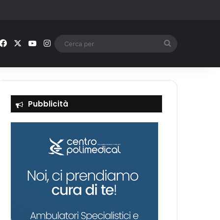
Facebook
X
You Tube
Instagram
Cerca
per
Pubblicità