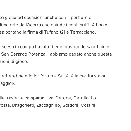
e gioco ed occasioni anche con il portiere di
ima rete dell’Acerra che chiude i conti sul 7-4 finale.
esa portano la firma di Tufano (2) e Terracciano.
è sceso in campo ha fatto bene mostrando sacrificio e
el San Gerardo Potenza – abbiamo pagato anche questa
ioni di gioco.
eriterebbe miglior fortuna. Sul 4-4 la partita stava
taggio».
nella trasferta campana: Uva, Cerone, Cerullo, Lo
osta, Dragonetti, Zaccagnino, Goldoni, Costini.