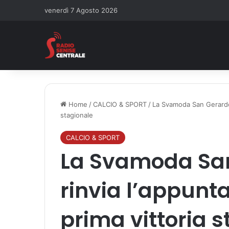
venerdì 7 Agosto 2026
Home
/
CALCIO & SPORT
/
La Svamoda San Gerardo 
stagionale
CALCIO & SPORT
La Svamoda San
rinvia l’appunt
prima vittoria 