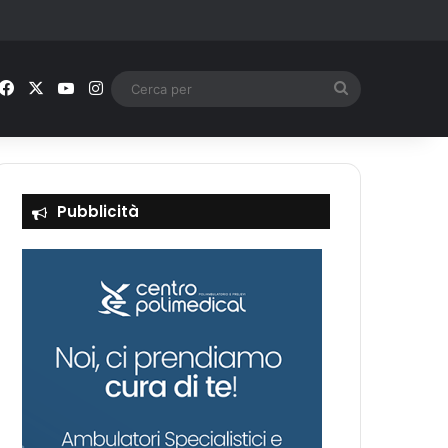
Facebook
X
You Tube
Instagram
Cerca
per
Pubblicità