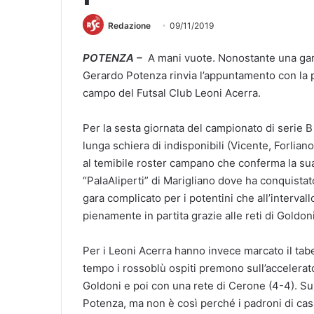
Redazione
09/11/2019
POTENZA –
A mani vuote. Nonostante una gara 
Gerardo Potenza rinvia l’appuntamento con la p
campo del Futsal Club Leoni Acerra.
Per la sesta giornata del campionato di serie B 
lunga schiera di indisponibili (Vicente, Forlian
al temibile roster campano che conferma la sua 
“PalaAliperti” di Marigliano dove ha conquistato
gara complicato per i potentini che all’interv
pienamente in partita grazie alle reti di Goldon
Per i Leoni Acerra hanno invece marcato il tabe
tempo i rossoblù ospiti premono sull’accelerator
Goldoni e poi con una rete di Cerone (4-4). S
Potenza, ma non è così perché i padroni di cas