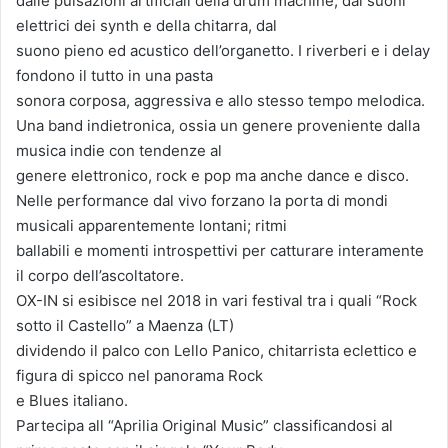
dalle pulsazioni artificiali della drum machine, dai suoni
elettrici dei synth e della chitarra, dal
suono pieno ed acustico dell’organetto. I riverberi e i delay
fondono il tutto in una pasta
sonora corposa, aggressiva e allo stesso tempo melodica.
Una band indietronica, ossia un genere proveniente dalla
musica indie con tendenze al
genere elettronico, rock e pop ma anche dance e disco.
Nelle performance dal vivo forzano la porta di mondi
musicali apparentemente lontani; ritmi
ballabili e momenti introspettivi per catturare interamente
il corpo dell’ascoltatore.
OX-IN si esibisce nel 2018 in vari festival tra i quali “Rock
sotto il Castello” a Maenza (LT)
dividendo il palco con Lello Panico, chitarrista eclettico e
figura di spicco nel panorama Rock
e Blues italiano.
Partecipa all “Aprilia Original Music” classificandosi al