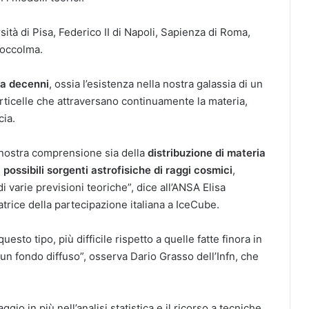
ità di Pisa, Federico II di Napoli, Sapienza di Roma,
toccolma.
a decenni
, ossia l’esistenza nella nostra galassia di un
particelle che attraversano continuamente la materia,
cia.
 nostra comprensione sia della
distribuzione di materia
i possibili sorgenti astrofisiche di raggi cosmici
,
i varie previsioni teoriche”, dice all’ANSA Elisa
atrice della partecipazione italiana a IceCube.
uesto tipo, più difficile rispetto a quelle fatte finora in
un fondo diffuso”, osserva Dario Grasso dell’Infn, che
gio in più nell’analisi statistica e il ricorso a tecniche