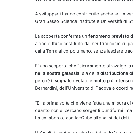
A svilupparli hanno contribuito anche le Univers
Gran Sasso Science Institute e Università di S
La scoperta conferma un
fenomeno previsto d
alone diffuso costituito dai neutrini cosmici, 
dalla Terra al corpo umano, senza lasciare trac
E’ una scoperta che “sicuramente stravolge la
nella nostra galassia
, sia della
distribuzione d
perché il
segnale
rivelato è
molto più intenso
d
Bernardini, dell’Università di Padova e coordin
“E’ la prima volta che viene fatta una misura di q
quanto non si cercano sorgenti puntiformi, ma 
ha collaborato con IceCube all’analisi dei dati.
Un’analisi, aggiunge, che ha richiesto “un passag