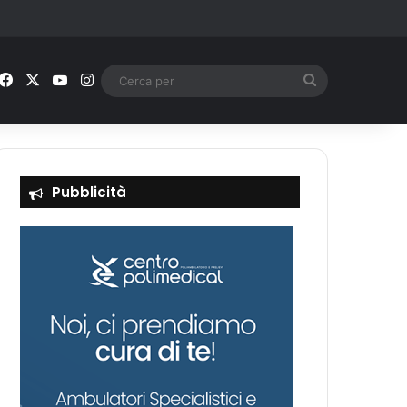
Facebook
X
You Tube
Instagram
Cerca
per
Pubblicità