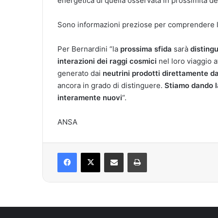
energetica di quella osservata in prossimità de
Sono informazioni preziose per comprendere l’o
Per Bernardini “la
prossima sfida
sarà
disting
interazioni dei raggi cosmici
nel loro viaggio a
generato dai
neutrini prodotti direttamente da
ancora in grado di distinguere.
Stiamo dando la
interamente nuovi
“.
ANSA
Facebook
X
Condividi via mail
Stampa