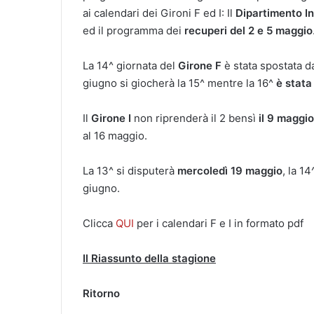
ai calendari dei Gironi F ed I: Il
Dipartimento In
ed il programma dei
recuperi del 2 e 5 maggio
La 14^ giornata del
Girone F
è stata spostata d
giugno si giocherà la 15^ mentre la 16^
è stata
Il
Girone I
non riprenderà il 2 bensì
il 9 maggio
al 16 maggio.
La 13^ si disputerà
mercoledì 19 maggio
, la 1
giugno.
Clicca
QUI
per i calendari F e I in formato pdf
Il Riassunto della stagione
Ritorno