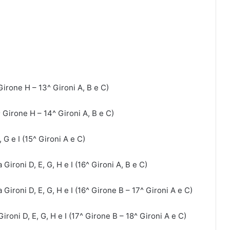
 Girone H – 13^ Gironi A, B e C)
^ Girone H – 14^ Gironi A, B e C)
 G e I (15^ Gironi A e C)
Gironi D, E, G, H e I (16^ Gironi A, B e C)
Gironi D, E, G, H e I (16^ Girone B – 17^ Gironi A e C)
ironi D, E, G, H e I (17^ Girone B – 18^ Gironi A e C)