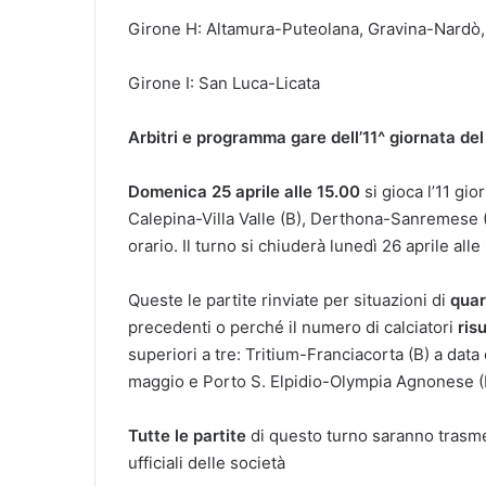
Girone H: Altamura-Puteolana, Gravina-Nardò,
Girone I: San Luca-Licata
Arbitri e programma gare dell’11^ giornata del
Domenica 25 aprile alle 15.00
si gioca l’11 gio
Calepina-Villa Valle (B), Derthona-Sanremese (A
orario. Il turno si chiuderà lunedì 26 aprile al
Queste le partite rinviate per situazioni di
quar
precedenti o perché il numero di calciatori
risu
superiori a tre: Tritium-Franciacorta (B) a dat
maggio e Porto S. Elpidio-Olympia Agnonese (F
Tutte le partite
di questo turno saranno trasm
ufficiali delle società