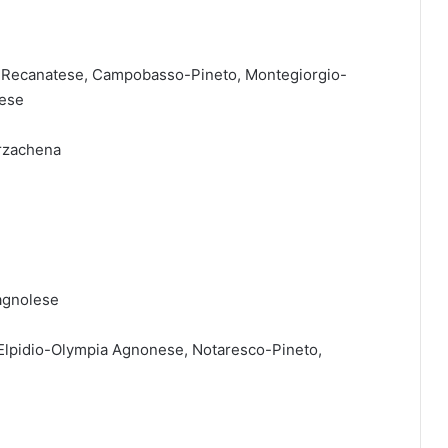
dio-Recanatese, Campobasso-Pineto, Montegiorgio-
tese
rzachena
agnolese
. Elpidio-Olympia Agnonese, Notaresco-Pineto,