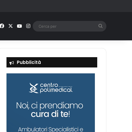
Facebook
X
You Tube
Instagram
Cerca
per
Pubblicità