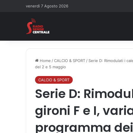
venerdì 7 Agosto 2026
Home
/
CALCIO & SPORT
/
Serie D: Rimodulati i cal
del 2 e 5 maggio
CALCIO & SPORT
Serie D: Rimodul
gironi F e I, vari
programma dei r