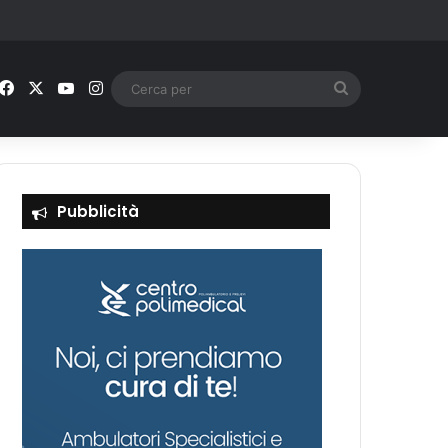
Facebook
X
You Tube
Instagram
Cerca
per
Pubblicità