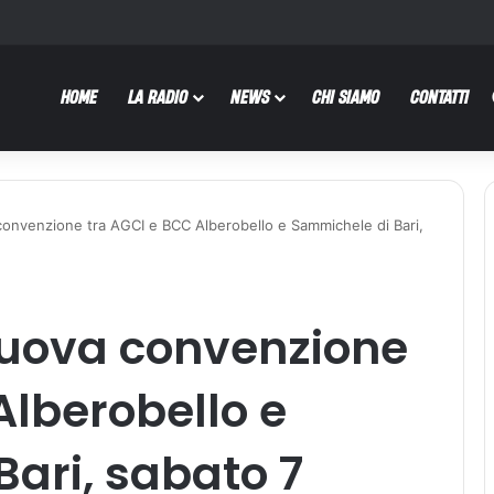
HOME
LA RADIO
NEWS
CHI SIAMO
CONTATTI
 convenzione tra AGCI e BCC Alberobello e Sammichele di Bari,
nuova convenzione
Alberobello e
ari, sabato 7