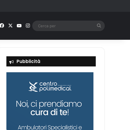
Facebook
X
You Tube
Instagram
Cerca
per
Pubblicità