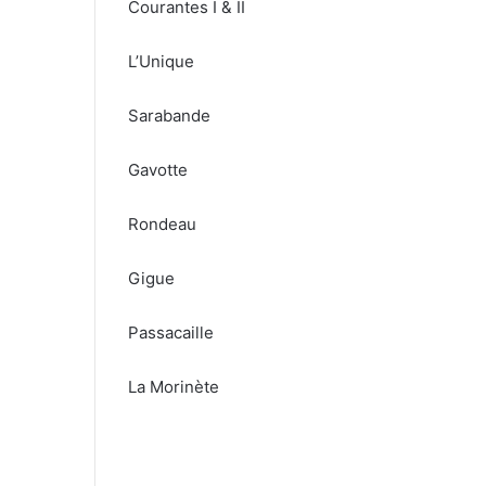
Courantes I & II
L’Unique
Sarabande
Gavotte
Rondeau
Gigue
Passacaille
La Morinète