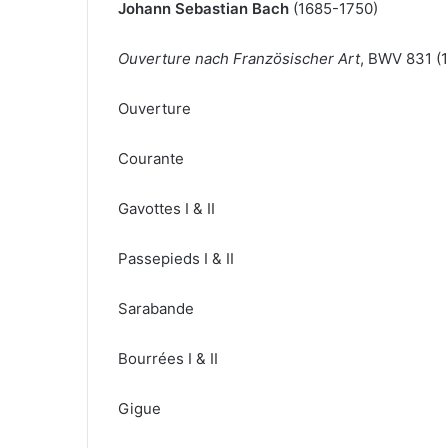
Johann Sebastian Bach
(1685-1750)
Ouverture nach Französischer Art
, BWV 831 (
Ouverture
Courante
Gavottes I & II
Passepieds I & II
Sarabande
Bourrées I & II
Gigue