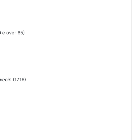
0 e over 65)
avecin
(1716)