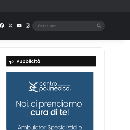
Facebook
X
You Tube
Instagram
Cerca
per
Pubblicità