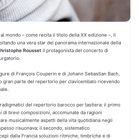
al mondo – come recita il titolo della XX edizione –, il
spitando una vera star del panorama internazionale della
hristophe Rousset
il protagonista del concerto di
urgatorio.
igure di François Couperin e di Johann Sebastian Bach,
iso gran parte del repertorio per clavicembalo ricevendo
ale.
adigmatici del repertorio barocco per tastiera: il primo
ni di brevi composizioni, accomunate da ragioni
rare musicalmente aspetti della vita quotidiana negli
 spesso risuonava; il secondo, sistematico
epì dalla Francia soluzioni ritmiche, timbriche e di