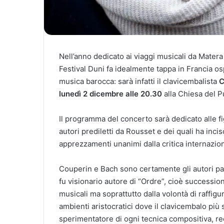
Nell’anno dedicato ai viaggi musicali da Matera 
Festival Duni fa idealmente tappa in Francia o
musica barocca: sarà infatti il clavicembalista
C
lunedì 2 dicembre alle 20.30
alla Chiesa del P
Il programma del concerto sarà dedicato alle f
autori prediletti da Rousset e dei quali ha inc
apprezzamenti unanimi dalla critica internazion
Couperin e Bach sono certamente gli autori par
fu visionario autore di “Ordre”, cioè successio
musicali ma soprattutto dalla volontà di raffigu
ambienti aristocratici dove il clavicembalo più
sperimentatore di ogni tecnica compositiva, rec