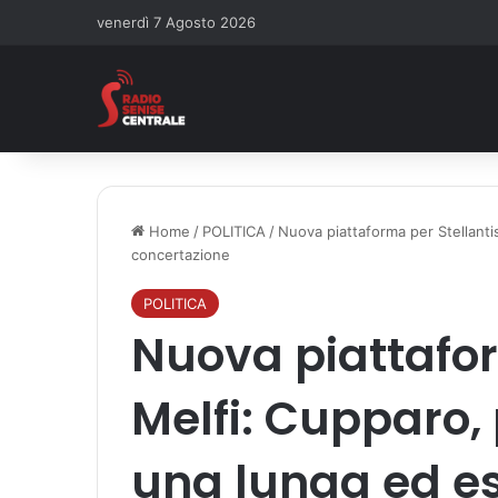
venerdì 7 Agosto 2026
Home
/
POLITICA
/
Nuova piattaforma per Stellanti
concertazione
POLITICA
Nuova piattafor
Melfi: Cupparo, 
una lunga ed e