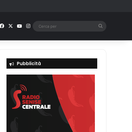
Facebook
X
You Tube
Instagram
Cerca
per
Pubblicità