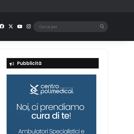
Facebook
X
You Tube
Instagram
Cerca
per
Pubblicità