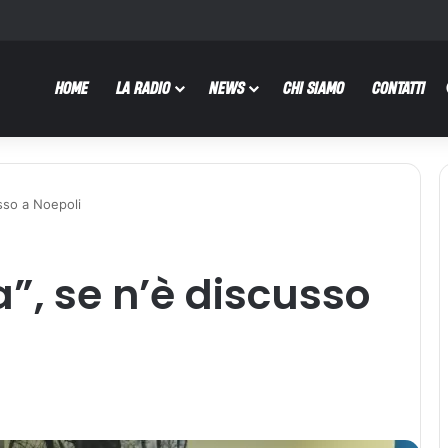
HOME
LA RADIO
NEWS
CHI SIAMO
CONTATTI
usso a Noepoli
la”, se n’è discusso