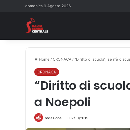
domenica 9 Agosto 2026
Home
/
CRONACA
/
“Diritto di scuola”, se n’è disc
CRONACA
“Diritto di scuo
a Noepoli
redazione
07/10/2019