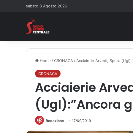
sabato 8 Agosto 2026
Home
/
CRONACA
/
Acciaierie Arvedi, Spera (Ugl):
CRONACA
Acciaierie Arved
(Ugl):”Ancora g
Redazione
17/09/2019