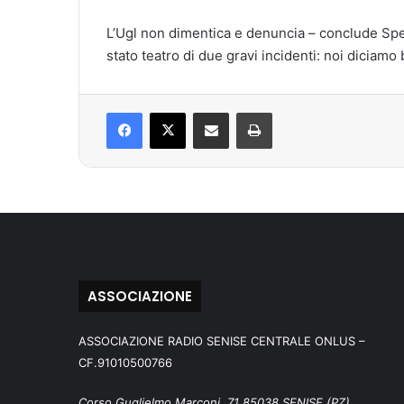
L’Ugl non dimentica e denuncia – conclude Sper
stato teatro di due gravi incidenti: noi diciamo b
Facebook
X
Condividi via mail
Stampa
ASSOCIAZIONE
ASSOCIAZIONE RADIO SENISE CENTRALE ONLUS –
CF.91010500766
Corso Guglielmo Marconi, 71 85038 SENISE (PZ)