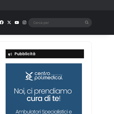
Facebook
X
You Tube
Instagram
Cerca
per
Pubblicità