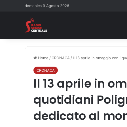
domenica 9 Agosto 2026
Home
/
CRONACA
/
Il 13 aprile in omaggio con i q
CRONACA
Il 13 aprile in o
quotidiani Polig
dedicato al mon