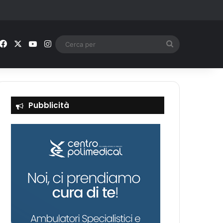
Facebook
X
You Tube
Instagram
Cerca
per
Pubblicità