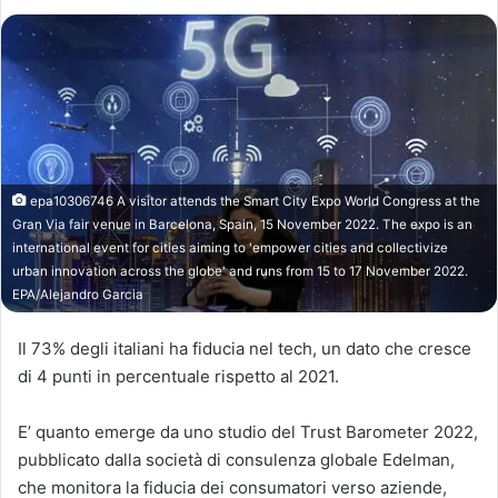
epa10306746 A visitor attends the Smart City Expo World Congress at the
Gran Via fair venue in Barcelona, Spain, 15 November 2022. The expo is an
international event for cities aiming to 'empower cities and collectivize
urban innovation across the globe' and runs from 15 to 17 November 2022.
EPA/Alejandro Garcia
Il 73% degli italiani ha fiducia nel tech, un dato che cresce
di 4 punti in percentuale rispetto al 2021.
E’ quanto emerge da uno studio del Trust Barometer 2022,
pubblicato dalla società di consulenza globale Edelman,
che monitora la fiducia dei consumatori verso aziende,