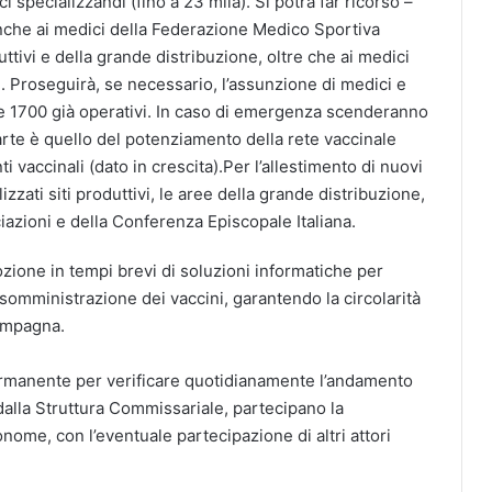
ci specializzandi (fino a 23 mila). Si potrà far ricorso –
 anche ai medici della Federazione Medico Sportiva
uttivi e della grande distribuzione, oltre che ai medici
i. Proseguirà, se necessario, l’assunzione di medici e
tre 1700 già operativi. In caso di emergenza scenderanno
rte è quello del potenziamento della rete vaccinale
 vaccinali (dato in crescita).Per l’allestimento di nuovi
zati siti produttivi, le aree della grande distribuzione,
ociazioni e della Conferenza Episcopale Italiana.
l’adozione in tempi brevi di soluzioni informatiche per
somministrazione dei vaccini, garantendo la circolarità
campagna.
 permanente per verificare quotidianamente l’andamento
o dalla Struttura Commissariale, partecipano la
nome, con l’eventuale partecipazione di altri attori