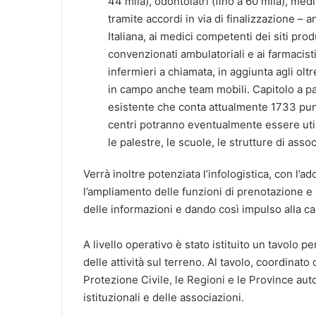
44 mila), odontoiatri (fino a 60 mila), medi
tramite accordi in via di finalizzazione –
Italiana, ai medici competenti dei siti prod
convenzionati ambulatoriali e ai farmacist
infermieri a chiamata, in aggiunta agli ol
in campo anche team mobili. Capitolo a pa
esistente che conta attualmente 1733 punti
centri potranno eventualmente essere utiliz
le palestre, le scuole, le strutture di ass
​​​​​Verrà inoltre potenziata l’infologistica, con 
l’ampliamento delle funzioni di prenotazione e 
delle informazioni e dando così impulso alla 
A livello operativo è stato istituito un tavolo
delle attività sul terreno. Al tavolo, coordinat
Protezione Civile, le Regioni e le Province auto
istituzionali e delle associazioni.