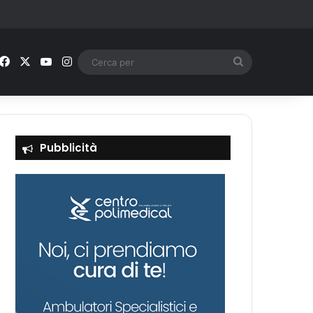
Facebook
X
You Tube
Instagram
Cerca
per
Pubblicità