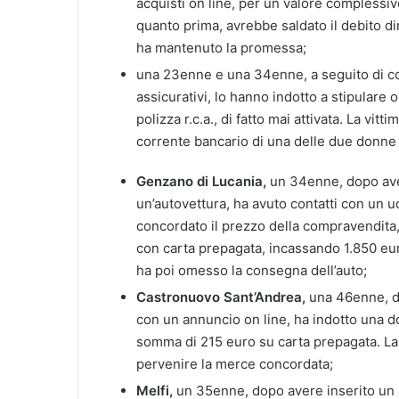
acquisti on line, per un valore complessi
quanto prima, avrebbe saldato il debito di
ha mantenuto la promessa;
una 23enne e una 34enne, a seguito di co
assicurativi, lo hanno indotto a stipulare 
polizza r.c.a., di fatto mai attivata. La vitt
corrente bancario di una delle due donne
Genzano di Lucania,
un 34enne, dopo aver
un’autovettura, ha avuto contatti con un uo
concordato il prezzo della compravendita, 
con carta prepagata, incassando 1.850 euro
ha poi omesso la consegna dell’auto;
Castronuovo Sant’Andrea,
una 46enne, d
con un annuncio on line, ha indotto una do
somma di 215 euro su carta prepagata. La ve
pervenire la merce concordata;
Melfi,
un 35enne, dopo avere inserito un 