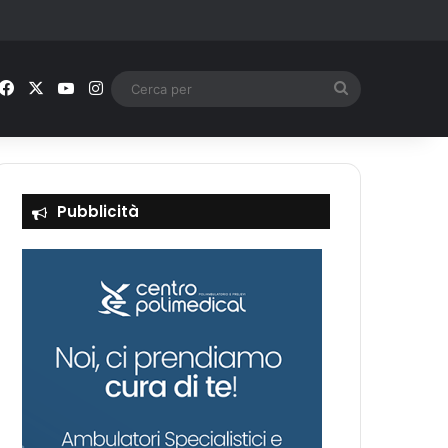
Facebook
X
You Tube
Instagram
Cerca
per
Pubblicità