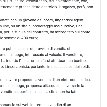
vo di 1.200 euro, assicurando, fraudolentemente, che,
rettamente presso detto esercizio. Il ragazzo, però, non
ntatti con un giovane del posto, fingendosi agenti
on line, su un sito di brokeraggio assicurativo, una
ima, per la stipula del contratto, ha accreditato sul conto
 la somma di 400 euro;
e pubblicato in rete l’avviso di vendita di
mo del luogo, interessato al veicolo. Il venditore,
ha indotto l’acquirente a farsi effettuare un bonifico
. L’inserzionista, pertanto, impossessatosi dei soldi,
opo avere proposto la vendita di un elettrodomestico,
nna del luogo, propensa all’acquisto, a versarle la
nditrice, però, intascata la cifra, non ha fatto
annuncio sul web inerente la vendita di un