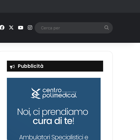
Facebook
X
You Tube
Instagram
Cerca
per
Pubblicità