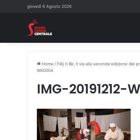
giovedì 6 Agosto 2026
Home
/
Flëj ti Bir, il via alla seconda edizione de
WA0004
IMG-20191212-