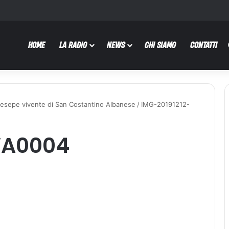
HOME
LA RADIO
NEWS
CHI SIAMO
CONTATTI
l presepe vivente di San Costantino Albanese
/
IMG-20191212-
WA0004