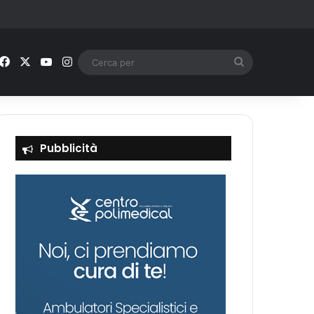
Facebook
X
You Tube
Instagram
Cerca
per
Pubblicità