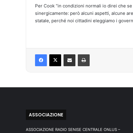
Per Cook “in condizioni normali io direi che se
sinergicamente: però alcuni aspetti, alcune 
statale, perché noi cittadini eleggiamo i gover
Facebook
X
Condividi via mail
Stampa
ASSOCIAZIONE
ASSOCIAZIONE RADIO SENISE CENTRALE ONLUS –