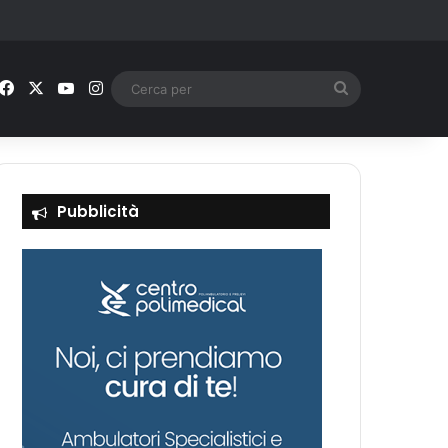
Facebook
X
You Tube
Instagram
Cerca
per
Pubblicità