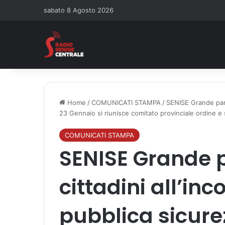
sabato 8 Agosto 2026
Home
/
COMUNICATI STAMPA
/
SENISE Grande parte
23 Gennaio si riunisce comitato provinciale ordine e
COMUNICATI STAMPA
SENISE Grande p
cittadini all’inc
pubblica sicurez