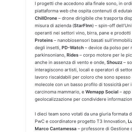
I progetti che accedono alla finale sono, in ord
piattaforma web che ospita contenuti di edutain
ChillDrone
– drone dirigibile che trasporta disp
misura di azienda (
StarFInn
) – spin-off dell’Un
operanti nei settori vino, birra, pane e prodotti 
Proteins
– nanobiosensori basati sull’immobiliz
degli insetti,
PD-Watch
– device da polso per 
parkinsoniano,
Rides
– corpo motore per le picc
anche in assenza di vento e onde,
Shouzz
– so
interagiscono artisti, locali e operatori di setto
lavoro riscaldabili per coloro che sono spesso 
molecole con un basso profilo di tossicità per il
carcinoma mammario, e
Wemapp Social
– app 
geolocalizzazione per condividere informazioni
I dieci team sono votati da una giuria formata d
PwC e coordinatore progetto T3 Innovation,
L
Marco Cantamessa
– professore di Gestione d