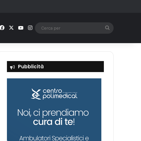
Facebook
X
You Tube
Instagram
Cerca
per
Pubblicità