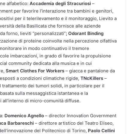
ine alfabetico:
Accademia degli Stracuriosi
–
ment per favorire l’interazione tra bambini e genitori,
ositivi per il telerilevamento e il monitoraggio, Lievito a
iversità della Basilicata che fornisce alle aziende
da forno, lieviti “personalizzati”
; Odorant Binding
zazione di proteine coinvolte nella percezione olfattiva
monitorare in modo continuativo il tremore
ole imbarcazioni, in grado di favorire la propulsione
cial community dedicata alla musica e in cui
re,
Smart Clothes For Workers
– giacca e pantalone da
esposti a condizioni climatiche rigide,
TNcKillers
–
 trattamento dei tumori solidi, in particolare per il
basata sulla messaggistica istantanea e la
 all’interno di micro-comunità diffuse.
a:
Domenico Agnello
– director Innovation Government
uca Barbareschi
– direttore artistico del Teatro Eliseo,
ell’innovazione del Politecnico di Torino,
Paolo Cellini