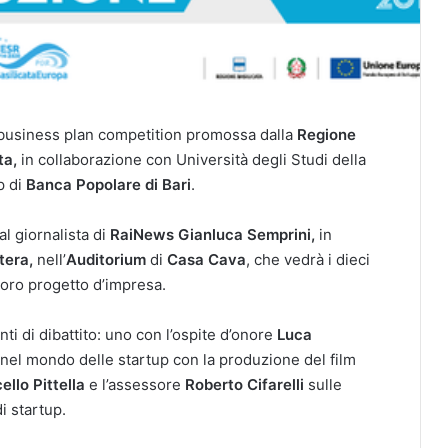
a business plan competition promossa dalla
Regione
ta,
in collaborazione con Università degli Studi della
p di
Banca Popolare di Bari
.
al giornalista di
RaiNews Gianluca Semprini,
in
tera,
nell’
Auditorium
di
Casa Cava
, che vedrà i dieci
 loro progetto d’impresa.
ti di dibattito: uno con l’ospite d’onore
Luca
 nel mondo delle startup con la produzione del film
ello Pittella
e l’assessore
Roberto Cifarelli
sulle
i startup.