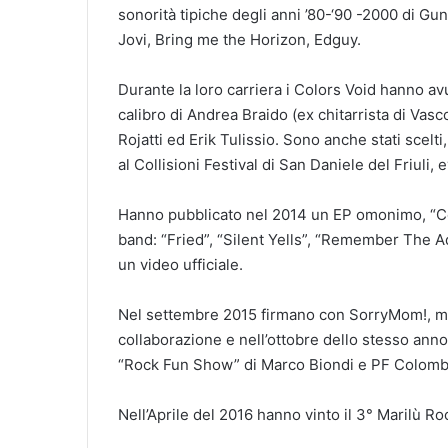
sonorità tipiche degli anni ’80-‘90 -2000 di G
Jovi, Bring me the Horizon, Edguy.
Durante la loro carriera i Colors Void hanno avut
calibro di Andrea Braido (ex chitarrista di Vasco
Rojatti ed Erik Tulissio. Sono anche stati scel
al Collisioni Festival di San Daniele del Friuli, 
Hanno pubblicato nel 2014 un EP omonimo, “Colo
band: “Fried”, “Silent Yells”, “Remember The Ad
un video ufficiale.
Nel settembre 2015 firmano con SorryMom!, ma
collaborazione e nell’ottobre dello stesso ann
“Rock Fun Show” di Marco Biondi e PF Colombi (
Nell’Aprile del 2016 hanno vinto il 3° Marilù Ro