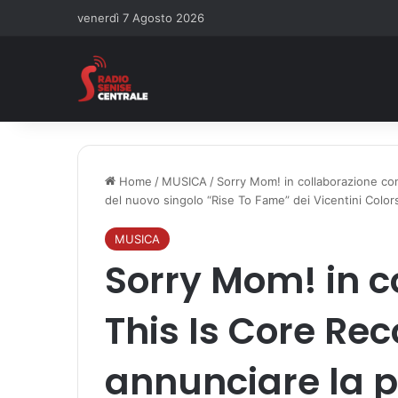
venerdì 7 Agosto 2026
Home
/
MUSICA
/
Sorry Mom! in collaborazione con
del nuovo singolo “Rise To Fame” dei Vicentini Color
MUSICA
Sorry Mom! in c
This Is Core Reco
annunciare la p