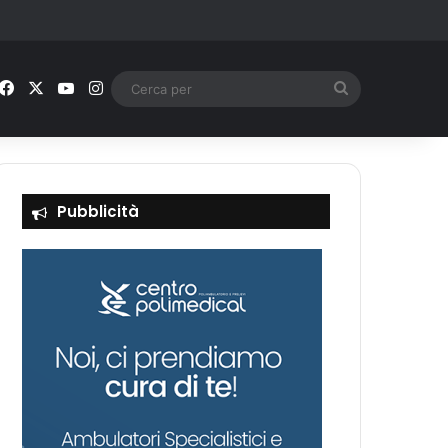
Facebook
X
You Tube
Instagram
Cerca
per
Pubblicità