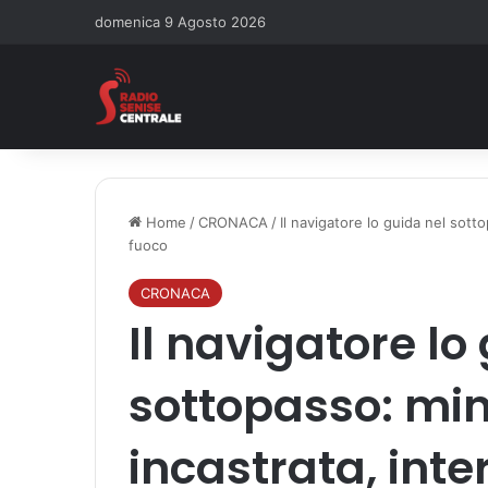
domenica 9 Agosto 2026
Home
/
CRONACA
/
Il navigatore lo guida nel sotto
fuoco
CRONACA
Il navigatore lo
sottopasso: mini
incastrata, inter