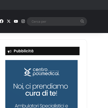
Facebook
X
You Tube
Instagram
Cerca
per
Pubblicità