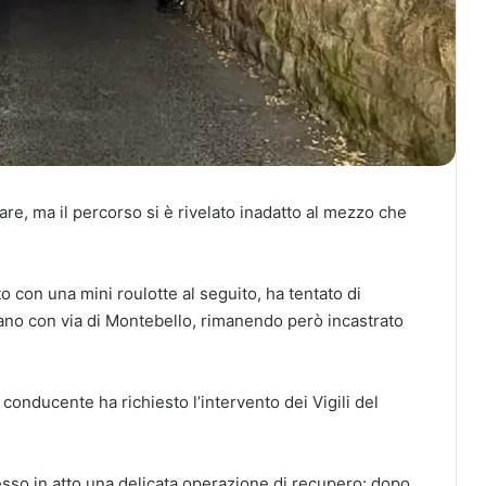
tare, ma il percorso si è rivelato inadatto al mezzo che
to con una mini roulotte al seguito, ha tentato di
ano con via di Montebello, rimanendo però incastrato
 conducente ha richiesto l’intervento dei Vigili del
esso in atto una delicata operazione di recupero: dopo