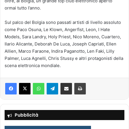
oltre, al Bolgia, un grande top club elettronico aperto
ormai tutto l’anno.
Sul palco del Bolgia sono passati artisti di livello assoluto
come Paco Osuna, Le Klown, Angerfist, Leon, I Hate
Models, Sara Landry, Holy Priest, Nico Moreno, Cuartero,
Ilario Alicante, Deborah De Luca, Joseph Capriati, Ellen
Allien, Marco Faraone, Indira Paganotto, Len Faki, Lilly
Palmer, Luca Agnelli, Chris Stussy e altri protagonisti della
scena elettronica mondiale.
Facebook
X
WhatsApp
Telegram
Condividi via mail
Stampa
Pubblicità