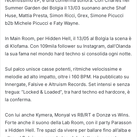
recentissimo EP, è una conferma sonora. Con Charles nel
Summer Garden del Bolgia il 13/03 suonano anche Shaf
Huse, Mattia Presta, Simon Ricci, Grex, Simone Picucci
b2b Michele Picucci e Faty Wayne.
In Main Room, per Hidden Hell, il 13/05 al Bolgia la scena è
di Klofama. Con 109mila follower su Instagram, dall’Olanda
la sua fama nel mondo hard techno si consolida ogni notte.
Sul palco unisce casse potenti, ritmiche velocissime e
melodie ad alto impatto, oltre i 160 BPM. Ha pubblicato su
Innergate, Falsive e Altruism Records. Set intensi e senza
tregua: “Locked & Loaded”, tra hard techno ed hardcore, è
la conferma.
Con lui anche Kymera, Monyal vs RB/RT e Donzø vs Wins.
Forte anche il suono della Lab Room, con il party Parasson
x Hidden Hell. Tre spazi da vivere per ballare fino all’alba e