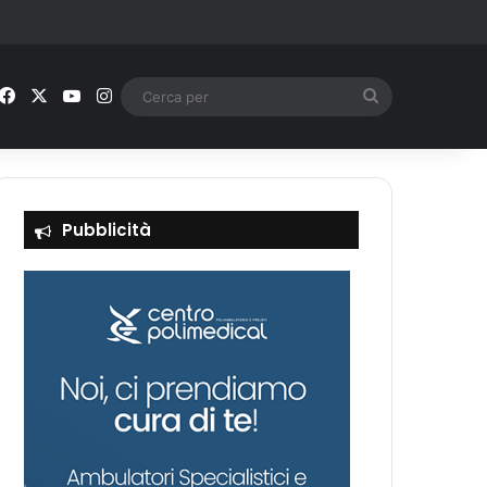
Facebook
X
You Tube
Instagram
Cerca
per
Pubblicità