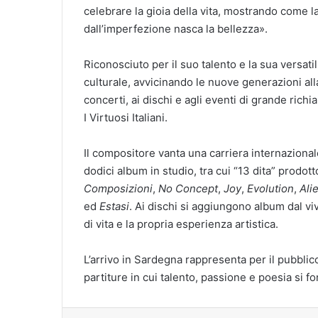
celebrare la gioia della vita, mostrando come l
dall’imperfezione nasca la bellezza».
Riconosciuto per il suo talento e la sua versatil
culturale, avvicinando le nuove generazioni all
concerti, ai dischi e agli eventi di grande rich
I Virtuosi Italiani.
Il compositore vanta una carriera internazional
dodici album in studio, tra cui “13 dita” prodot
Composizioni
,
No Concept
,
Joy
,
Evolution
,
Ali
ed
Estasi
. Ai dischi si aggiungono album dal viv
di vita e la propria esperienza artistica.
L’arrivo in Sardegna rappresenta per il pubblico
partiture in cui talento, passione e poesia si fo