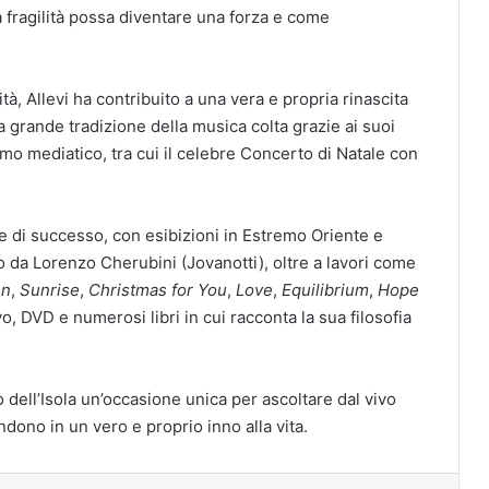
a fragilità possa diventare una forza e come
ità, Allevi ha contribuito a una vera e propria rinascita
a grande tradizione della musica colta grazie ai suoi
iamo mediatico, tra cui il celebre Concerto di Natale con
e di successo, con esibizioni in Estremo Oriente e
to da Lorenzo Cherubini (Jovanotti), oltre a lavori come
en
,
Sunrise
,
Christmas for You
,
Love
,
Equilibrium
,
Hope
o, DVD e numerosi libri in cui racconta la sua filosofia
 dell’Isola un’occasione unica per ascoltare dal vivo
ndono in un vero e proprio inno alla vita.