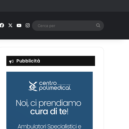
Facebook
X
You Tube
Instagram
Cerca
per
Pubblicità