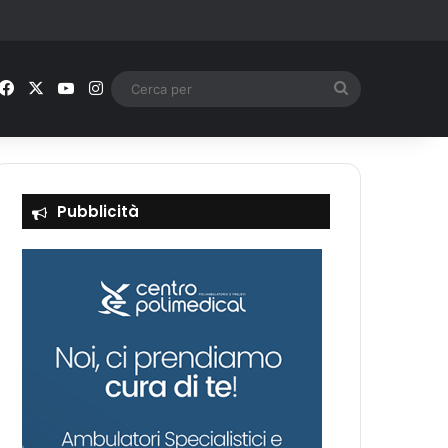
Facebook
X
You Tube
Instagram
Cerca
per
Pubblicità