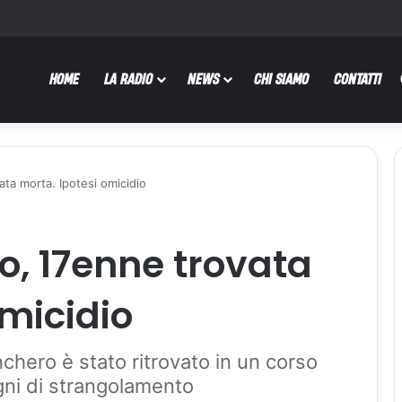
HOME
LA RADIO
NEWS
CHI SIAMO
CONTATTI
ta morta. Ipotesi omicidio
o, 17enne trovata
omicidio
inchero è stato ritrovato in un corso
gni di strangolamento