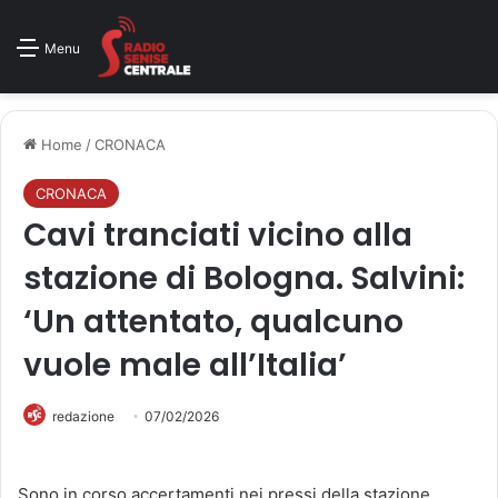
Menu
Home
/
CRONACA
CRONACA
Cavi tranciati vicino alla
stazione di Bologna. Salvini:
‘Un attentato, qualcuno
vuole male all’Italia’
redazione
07/02/2026
Sono in corso accertamenti nei pressi della stazione