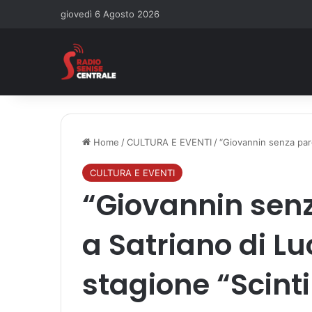
giovedì 6 Agosto 2026
Home
/
CULTURA E EVENTI
/
“Giovannin senza paro
CULTURA E EVENTI
“Giovannin senz
a Satriano di Lu
stagione “Scinti