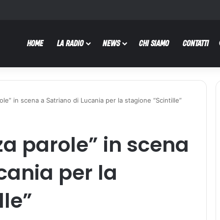
HOME
LA RADIO
NEWS
CHI SIAMO
CONTATTI
le” in scena a Satriano di Lucania per la stagione “Scintille”
a parole” in scena
cania per la
lle”