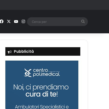
Facebook
X
You Tube
Instagram
Cerca
per
Pubblicità