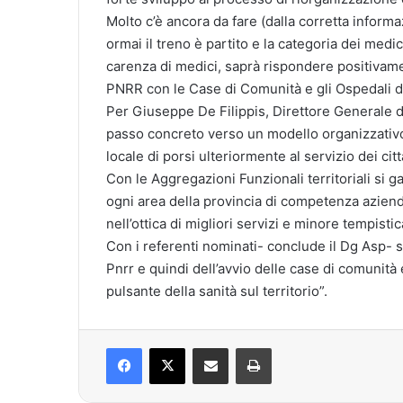
Molto c’è ancora da fare (dalla corretta inform
ormai il treno è partito e la categoria dei medici
carenza di medici, saprà rispondere positivamen
PNRR con le Case di Comunità e gli Ospedali d
Per Giuseppe De Filippis, Direttore Generale 
passo concreto verso un modello organizzativo 
locale di porsi ulteriormente al servizio dei citt
Con le Aggregazioni Funzionali territoriali si g
ogni area della provincia di competenza aziend
nell’ottica di migliori servizi e minore tempistic
Con i referenti nominati- conclude il Dg Asp- si
Pnrr e quindi dell’avvio delle case di comunit
pulsante della sanità sul territorio”.
Facebook
X
Condividi via mail
Stampa