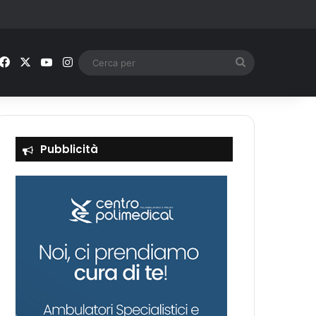
Facebook
X
You Tube
Instagram
Cerca
per
Pubblicità