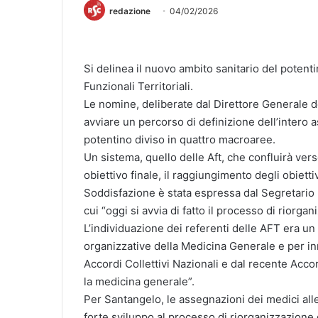
redazione
04/02/2026
Si delinea il nuovo ambito sanitario del potent
Funzionali Territoriali.
Le nomine, deliberate dal Direttore Generale d
avviare un percorso di definizione dell’intero as
potentino diviso in quattro macroaree.
Un sistema, quello delle Aft, che confluirà ver
obiettivo finale, il raggiungimento degli obiettivi
Soddisfazione è stata espressa dal Segretario
cui “oggi si avvia di fatto il processo di riorgan
L’individuazione dei referenti delle AFT era u
organizzative della Medicina Generale e per inn
Accordi Collettivi Nazionali e dal recente Acco
la medicina generale”.
Per Santangelo, le assegnazioni dei medici all
forte sviluppo al processo di riorganizzazione d