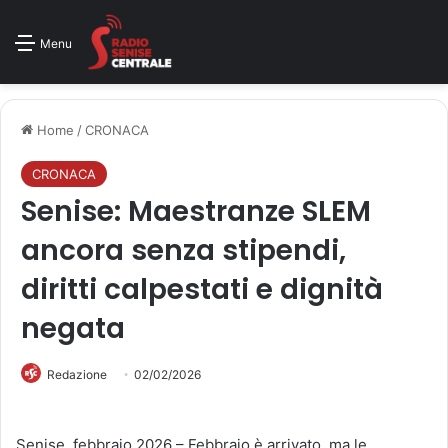
Menu
Home
/
CRONACA
CRONACA
Senise: Maestranze SLEM
ancora senza stipendi,
diritti calpestati e dignità
negata
Redazione
02/02/2026
Senise, febbraio 2026 – Febbraio è arrivato, ma le