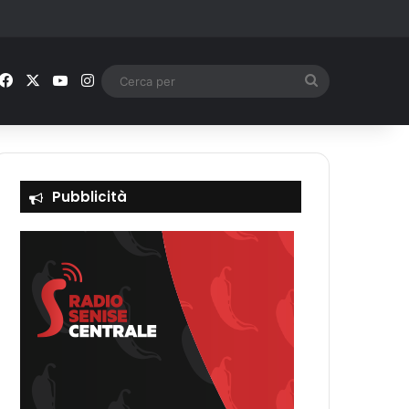
Facebook
X
You Tube
Instagram
Cerca
per
Pubblicità