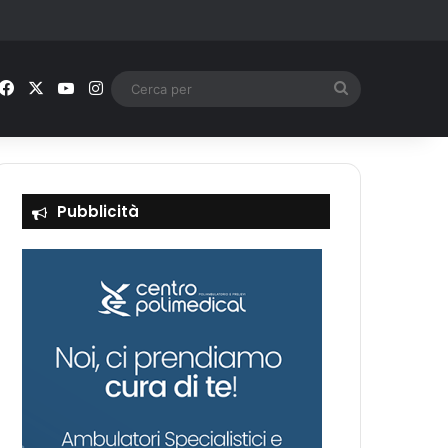
Facebook
X
You Tube
Instagram
Cerca
per
Pubblicità