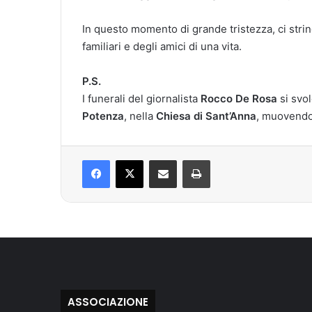
In questo momento di grande tristezza, ci strin
familiari e degli amici di una vita.
P.S.
I funerali del giornalista
Rocco De Rosa
si svo
Potenza
, nella
Chiesa di Sant’Anna
, muovendo 
Facebook
X
Condividi via mail
Stampa
ASSOCIAZIONE