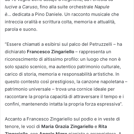
lucive
a
Caruso
, fino alla suite orchestrale
Napule
è…
dedicata a Pino Daniele. Un racconto musicale che
intreccia oralità e scrittura colta, memoria e attualità,
parola e suono.
“Essere chiamati a esibirsi sul palco del Petruzzelli – ha
dichiarato
Francesco Zingariello
– rappresenta un
riconoscimento di altissimo profilo: un luogo che non è
solo spazio scenico, ma autentico patrimonio culturale,
carico di storia, memoria e responsabilità artistiche. In
questo contesto così prestigioso, la canzone napoletana –
patrimonio universale – trova una cornice ideale per
raccontare la propria capacità di attraversare il tempo e i
confini, mantenendo intatta la propria forza espressiva”.
Accanto a Francesco Zingariello sul podio e in veste di
tenore, le voci di
Maria Grazia Zingariello
e
Rita
Zingariello
, con
Angelo Nigro
pianista e arrangiatore. A