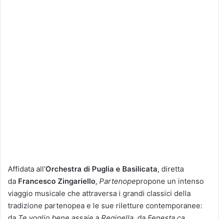
Affidata all’
Orchestra di Puglia e Basilicata
, diretta
da
Francesco Zingariello
,
Partenope
propone un intenso
viaggio musicale che attraversa i grandi classici della
tradizione partenopea e le sue riletture contemporanee:
da
Te voglio bene assaje
a
Reginella
, da
Fenesta ca