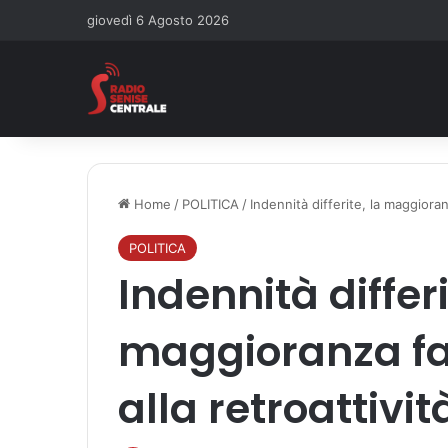
giovedì 6 Agosto 2026
Home
/
POLITICA
/
Indennità differite, la maggioran
POLITICA
Indennità differi
maggioranza fa
alla retroattivit