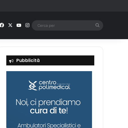
Facebook
X
You Tube
Instagram
Cerca
per
Pubblicità