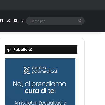
Facebook
X
You Tube
Instagram
Cerca
per
Pubblicità