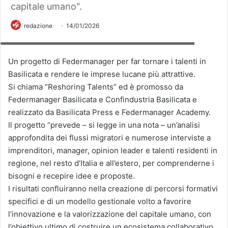
capitale umano".
redazione
14/01/2026
Business connecting piece of multi colored pie chart in a hand
Un progetto di Federmanager per far tornare i talenti in
Basilicata e rendere le imprese lucane più attrattive.
Si chiama “Reshoring Talents” ed è promosso da
Federmanager Basilicata e Confindustria Basilicata e
realizzato da Basilicata Press e Federmanager Academy.
Il progetto “prevede – si legge in una nota – un’analisi
approfondita dei flussi migratori e numerose interviste a
imprenditori, manager, opinion leader e talenti residenti in
regione, nel resto d’Italia e all’estero, per comprenderne i
bisogni e recepire idee e proposte.
I risultati confluiranno nella creazione di percorsi formativi
specifici e di un modello gestionale volto a favorire
l’innovazione e la valorizzazione del capitale umano, con
l’obiettivo ultimo di costruire un ecosistema collaborativo