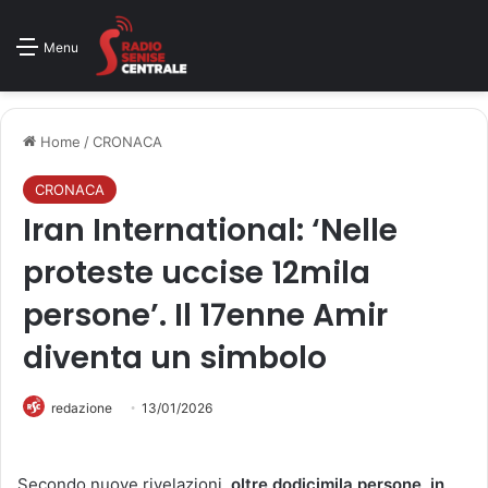
Menu
Home
/
CRONACA
CRONACA
Iran International: ‘Nelle
proteste uccise 12mila
persone’. Il 17enne Amir
diventa un simbolo
redazione
13/01/2026
Secondo nuove rivelazioni,
oltre dodicimila persone, in