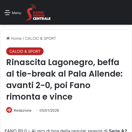
Menu
Home
/
CALCIO & SPORT
CALCIO & SPORT
Rinascita Lagonegro, beffa
al tie-break al Pala Allende:
avanti 2-0, poi Fano
rimonta e vince
Redazione
05/01/2026
FANO (PU) – Al giro di boa della
regular season
di
Serie A2