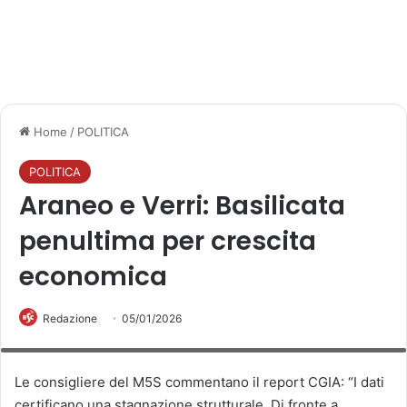
Home
/
POLITICA
POLITICA
Araneo e Verri: Basilicata
penultima per crescita
economica
Redazione
05/01/2026
Alessia Araneo e Viviana Verri, consiglieri regionali del Movimento 5 Stelle
Basilicata,
Le consigliere del M5S commentano il report CGIA: “I dati
certificano una stagnazione strutturale. Di fronte a