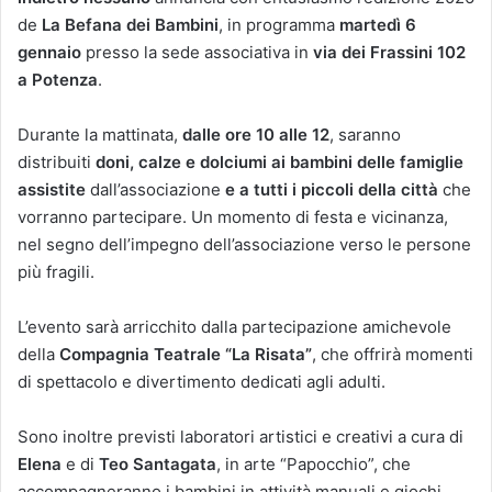
de
La Befana dei Bambini
, in programma
martedì 6
gennaio
presso la sede associativa in
via dei Frassini 102
a Potenza
.
Durante la mattinata,
dalle ore 10 alle 12
, saranno
distribuiti
doni, calze e dolciumi ai bambini delle famiglie
assistite
dall’associazione
e a tutti i piccoli della città
che
vorranno partecipare. Un momento di festa e vicinanza,
nel segno dell’impegno dell’associazione verso le persone
più fragili.
L’evento sarà arricchito dalla partecipazione amichevole
della
Compagnia Teatrale “La Risata”
, che offrirà momenti
di spettacolo e divertimento dedicati agli adulti.
Sono inoltre previsti laboratori artistici e creativi a cura di
Elena
e di
Teo Santagata
, in arte “Papocchio”, che
accompagneranno i bambini in attività manuali e giochi