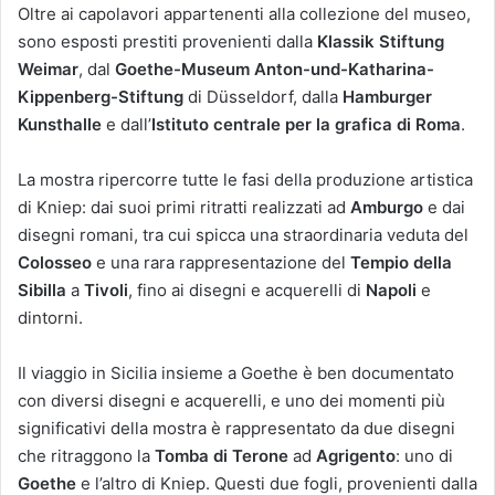
Oltre ai capolavori appartenenti alla collezione del museo,
sono esposti prestiti provenienti dalla
Klassik Stiftung
Weimar
, dal
Goethe-Museum Anton-und-Katharina-
Kippenberg-Stiftung
di Düsseldorf, dalla
Hamburger
Kunsthalle
e dall’
Istituto centrale per la grafica di Roma
.
La mostra ripercorre tutte le fasi della produzione artistica
di Kniep: dai suoi primi ritratti realizzati ad
Amburgo
e dai
disegni romani, tra cui spicca una straordinaria veduta del
Colosseo
e una rara rappresentazione del
Tempio della
Sibilla
a
Tivoli
, fino ai disegni e acquerelli di
Napoli
e
dintorni.
Il viaggio in Sicilia insieme a Goethe è ben documentato
con diversi disegni e acquerelli, e uno dei momenti più
significativi della mostra è rappresentato da due disegni
che ritraggono la
Tomba di Terone
ad
Agrigento
: uno di
Goethe
e l’altro di Kniep. Questi due fogli, provenienti dalla