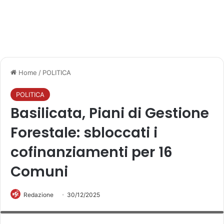
Home
/
POLITICA
POLITICA
Basilicata, Piani di Gestione
Forestale: sbloccati i
cofinanziamenti per 16
Comuni
Redazione
30/12/2025
l’assessore regionale alle Politiche agricole, alimentari e forestali, Carmine
Cicala