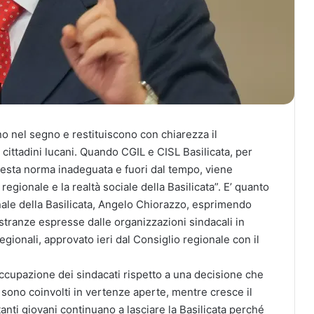
no nel segno e restituiscono con chiarezza il
 cittadini lucani. Quando CGIL e CISL Basilicata, per
uesta norma inadeguata e fuori dal tempo, viene
 regionale e la realtà sociale della Basilicata”. E’ quanto
onale della Basilicata, Angelo Chiorazzo, esprimendo
stranze espresse dalle organizzazioni sindacali in
i regionali, approvato ieri dal Consiglio regionale con il
cupazione dei sindacati rispetto a una decisione che
ri sono coinvolti in vertenze aperte, mentre cresce il
tanti giovani continuano a lasciare la Basilicata perché