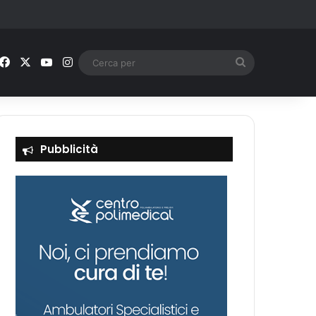
Facebook
X
You Tube
Instagram
Cerca
per
Pubblicità