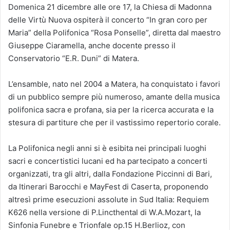
Domenica 21 dicembre alle ore 17, la Chiesa di Madonna
delle Virtù Nuova ospiterà il concerto “In gran coro per
Maria” della Polifonica “Rosa Ponselle”, diretta dal maestro
Giuseppe Ciaramella, anche docente presso il
Conservatorio “E.R. Duni” di Matera.
L’ensamble, nato nel 2004 a Matera, ha conquistato i favori
di un pubblico sempre più numeroso, amante della musica
polifonica sacra e profana, sia per la ricerca accurata e la
stesura di partiture che per il vastissimo repertorio corale.
La Polifonica negli anni si è esibita nei principali luoghi
sacri e concertistici lucani ed ha partecipato a concerti
organizzati, tra gli altri, dalla Fondazione Piccinni di Bari,
da Itinerari Barocchi e MayFest di Caserta, proponendo
altresì prime esecuzioni assolute in Sud Italia: Requiem
K626 nella versione di P.Lincthental di W.A.Mozart, la
Sinfonia Funebre e Trionfale op.15 H.Berlioz, con