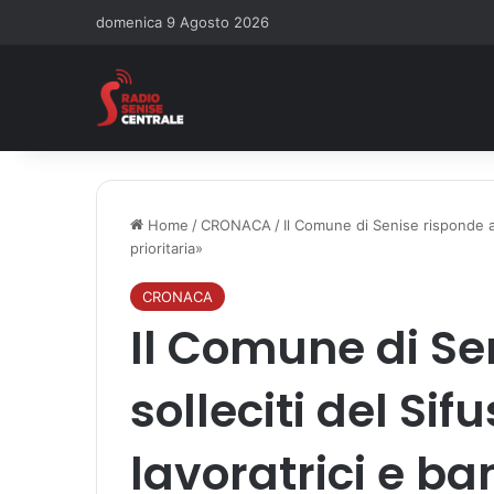
domenica 9 Agosto 2026
Home
/
CRONACA
/
Il Comune di Senise risponde ai
prioritaria»
CRONACA
Il Comune di Se
solleciti del Sifu
lavoratrici e b