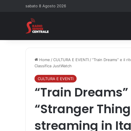
sabato 8 Agosto 2026
Home
/
CULTURA E EVENTI
/
“Train Dreams” e il ri
Classifica JustWatch
CULTURA E EVENTI
“Train Dreams” e
“Stranger Thing
streaming in Ita