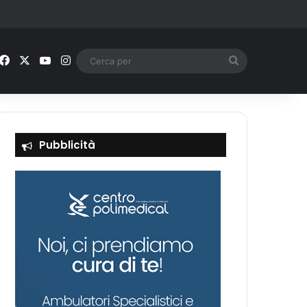
Facebook
X
You Tube
Instagram
Cerca
per
Pubblicità