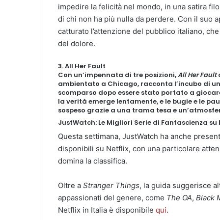
impedire la felicità nel mondo, in una satira fi
di chi non ha più nulla da perdere. Con il suo 
catturato l’attenzione del pubblico italiano, che
del dolore.
3. All Her Fault
Con un’impennata di tre posizioni,
All Her Fault
c
ambientato a Chicago, racconta l’incubo di un
scomparso dopo essere stato portato a giocare
la verità emerge lentamente, e le bugie e le pa
sospeso grazie a una trama tesa e un’atmosfe
JustWatch: Le Migliori Serie di Fantascienza su 
Questa settimana, JustWatch ha anche presentat
disponibili su Netflix, con una particolare atten
domina la classifica.
Oltre a
Stranger Things
, la guida suggerisce alt
appassionati del genere, come
The OA
,
Black 
Netflix in Italia è disponibile
qui
.