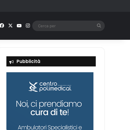
Facebook
X
You Tube
Instagram
Cerca
per
Pubblicità