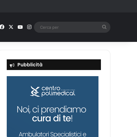
Facebook
X
You Tube
Instagram
Cerca
per
Pubblicità