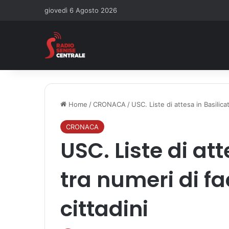
giovedì 6 Agosto 2026
Home
/
CRONACA
/
USC. Liste di attesa in Basilicat
CRONACA
USC. Liste di att
tra numeri di fa
cittadini