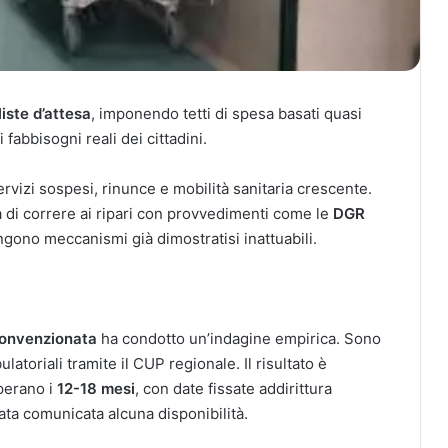
liste d’attesa
, imponendo tetti di spesa basati quasi
fabbisogni reali dei cittadini.
vizi sospesi, rinunce e mobilità sanitaria crescente.
ca di correre ai ripari con provvedimenti come le
DGR
ngono meccanismi già dimostratisi inattuabili.
Convenzionata
ha condotto un’indagine empirica. Sono
latoriali tramite il CUP regionale. Il risultato è
uperano i
12-18 mesi
, con date fissate addirittura
tata comunicata alcuna disponibilità.