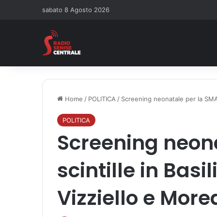
sabato 8 Agosto 2026
Home
/
POLITICA
/
Screening neonatale per la SMA, 
POLITICA
Screening neona
scintille in Basi
Vizziello e More