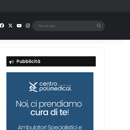
Facebook
X
You Tube
Instagram
Cerca
per
Pubblicità