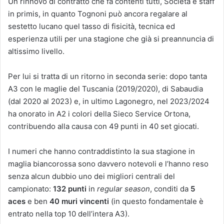
Un rinnovo di contratto che fa contenti tutti, Società e staff
in primis, in quanto Tognoni può ancora regalare al
sestetto lucano quel tasso di fisicità, tecnica ed
esperienza utili per una stagione che già si preannuncia di
altissimo livello.
Per lui si tratta di un ritorno in seconda serie: dopo tanta
A3 con le maglie del Tuscania (2019/2020), di Sabaudia
(dal 2020 al 2023) e, in ultimo Lagonegro, nel 2023/2024
ha onorato in A2 i colori della Sieco Service Ortona,
contribuendo alla causa con 49 punti in 40 set giocati.
I numeri che hanno contraddistinto la sua stagione in
maglia biancorossa sono davvero notevoli e l’hanno reso
senza alcun dubbio uno dei migliori centrali del
campionato:
132 punti
in
regular season
, conditi da
5
aces
e ben
40 muri vincenti
(in questo fondamentale è
entrato nella top 10 dell’intera A3).